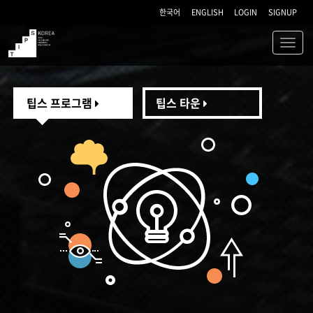
한국어
ENGLISH
LOGIN
SIGNUP
Toggl
navig
TIPS
팁스 프로그램
팁스 타운