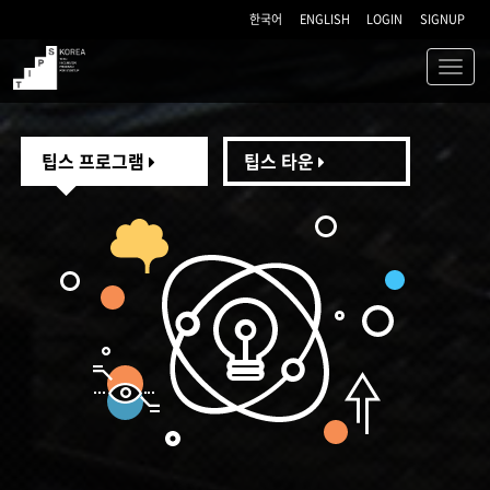
한국어
ENGLISH
LOGIN
SIGNUP
Toggl
navig
TIPS
팁스 프로그램
팁스 타운