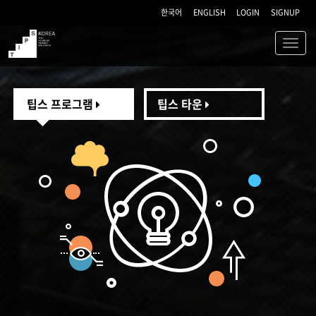
한국어
ENGLISH
LOGIN
SIGNUP
Toggl
navig
TIPS
팁스 프로그램
팁스 타운