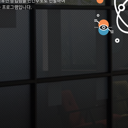
보유한 창업팀을 민간주도로 선발하여
는 프로그램입니다.