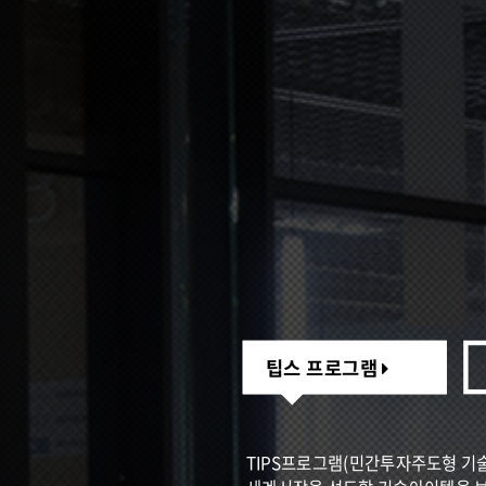
팁스 프로그램
팁스 프로그램
TIPS프로그램(민간투자주도형 기