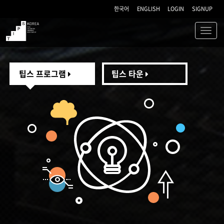
한국어
ENGLISH
LOGIN
SIGNUP
Toggl
navig
TIPS
팁스 프로그램
팁스 타운