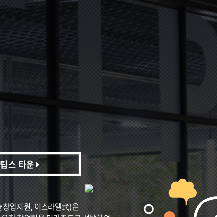
팁스 타운
팁스 타운
술창업지원, 이스라엘式)은