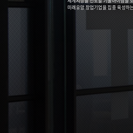
세계시장을 선도할 기술아이템을 
미래유망 창업기업을 집중 육성하