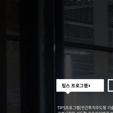
팁스 프로그램
팁스 프로그램
TIPS프로그램(민간투자주도형 기