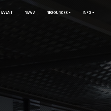
EVENT
NEWS
RESOURCES
INFO