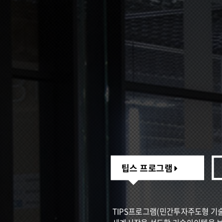
팁스 프로그램
팁스 프로그램
TIPS프로그램(민간투자주도형 기