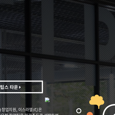
팁스 타운
팁스 타운
술창업지원, 이스라엘式)은