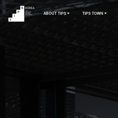
ABOUT TIPS
TIPS TOWN
TIPS