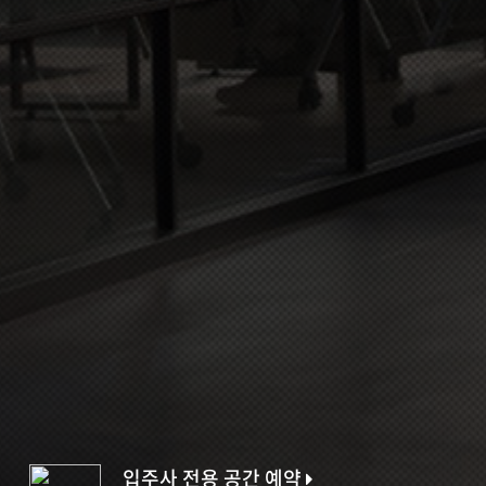
입주사 전용 공간 예약