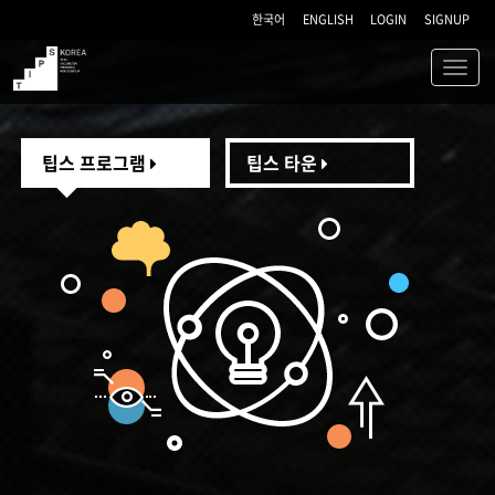
한국어
ENGLISH
LOGIN
SIGNUP
Toggl
navig
TIPS
팁스 프로그램
팁스 타운