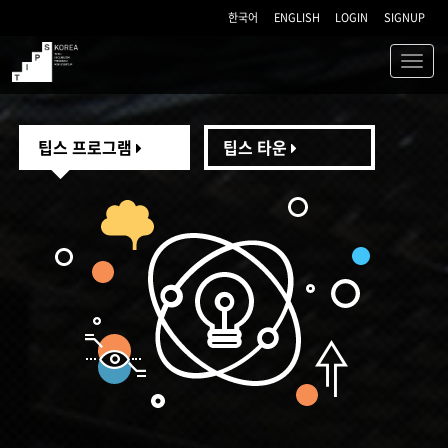
한국어
ENGLISH
LOGIN
SIGNUP
Toggl
navig
TIPS
팁스 프로그램
팁스 타운