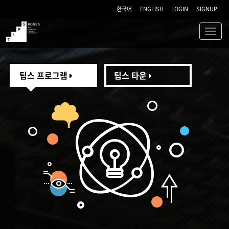
한국어
ENGLISH
LOGIN
SIGNUP
Toggl
navig
TIPS
팁스 프로그램
팁스 타운