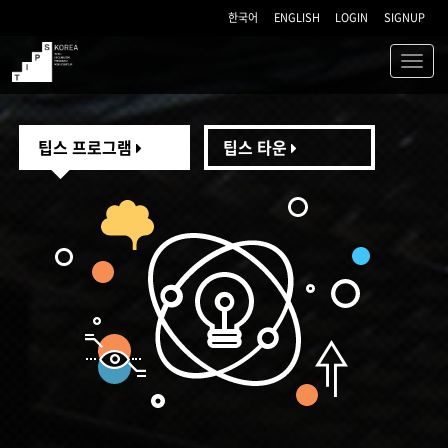
한국어
ENGLISH
LOGIN
SIGNUP
Toggl
navig
TIPS
팁스 프로그램
팁스 타운