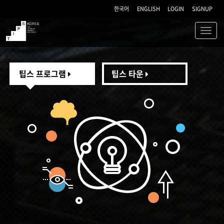
한국어
ENGLISH
LOGIN
SIGNUP
Toggl
navig
TIPS
팁스 프로그램
팁스 타운