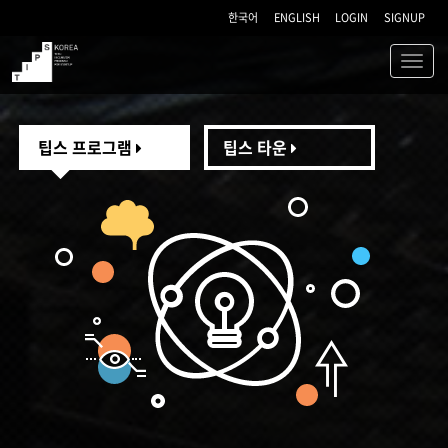
한국어
ENGLISH
LOGIN
SIGNUP
Toggl
navig
TIPS
팁스 프로그램
팁스 타운