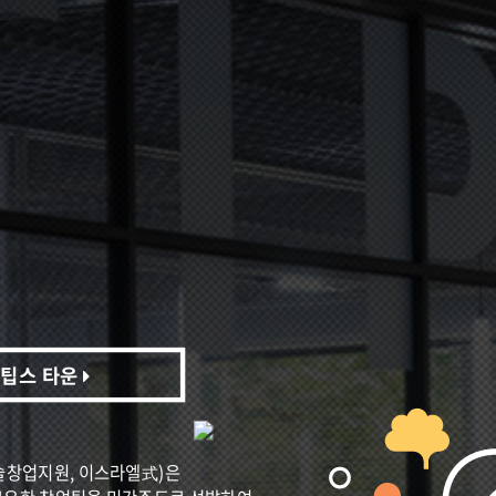
팁스 타운
팁스 타운
술창업지원, 이스라엘式)은