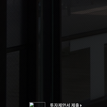
투자제안서 제출