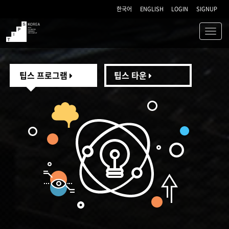
한국어
ENGLISH
LOGIN
SIGNUP
Toggl
navig
TIPS
팁스 프로그램
팁스 타운