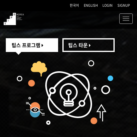
한국어
ENGLISH
LOGIN
SIGNUP
Toggl
navig
TIPS
팁스 프로그램
팁스 타운