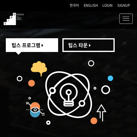
한국어
ENGLISH
LOGIN
SIGNUP
Toggl
navig
TIPS
팁스 프로그램
팁스 타운