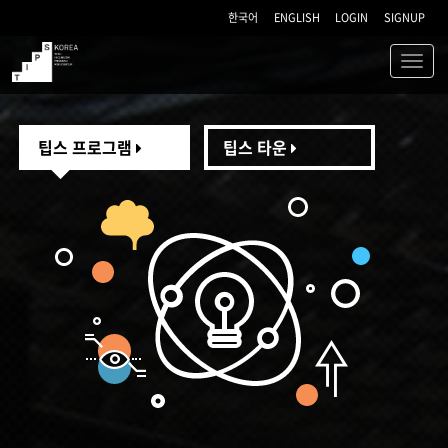
한국어
ENGLISH
LOGIN
SIGNUP
Toggl
navig
TIPS
팁스 프로그램
팁스 타운