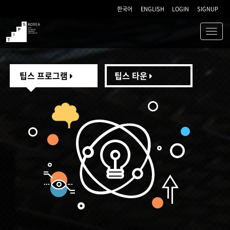
한국어
ENGLISH
LOGIN
SIGNUP
Toggl
navig
TIPS
팁스 프로그램
팁스 타운