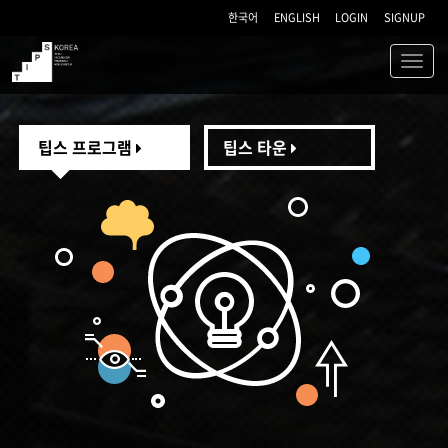
한국어
ENGLISH
LOGIN
SIGNUP
Toggl
navig
TIPS
팁스 프로그램
팁스 타운