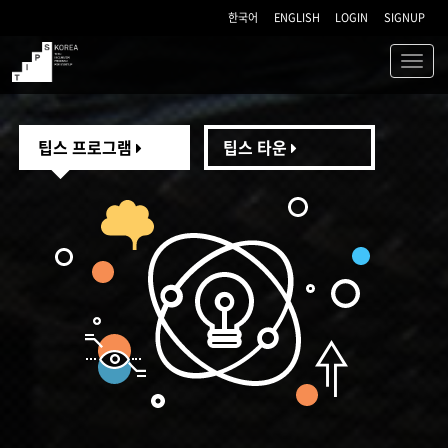
한국어
ENGLISH
LOGIN
SIGNUP
Toggl
navig
TIPS
팁스 프로그램
팁스 타운