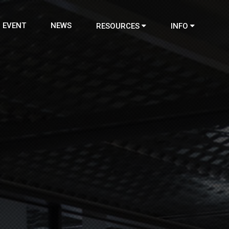
EVENT
NEWS
RESOURCES
INFO