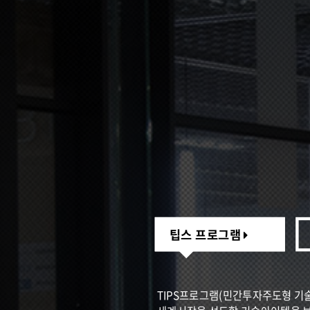
팁스 프로그램
팁스 프로그램
TIPS프로그램(민간투자주도형 기