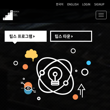
한국어
ENGLISH
LOGIN
SIGNUP
Toggl
navig
TIPS
팁스 프로그램
팁스 타운