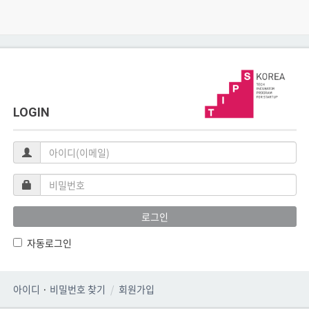
LOGIN
아
이
디
비
(이
밀
메
번
로그인
일)
호
자동로그인
아이디
·
비밀번호 찾기
회원가입