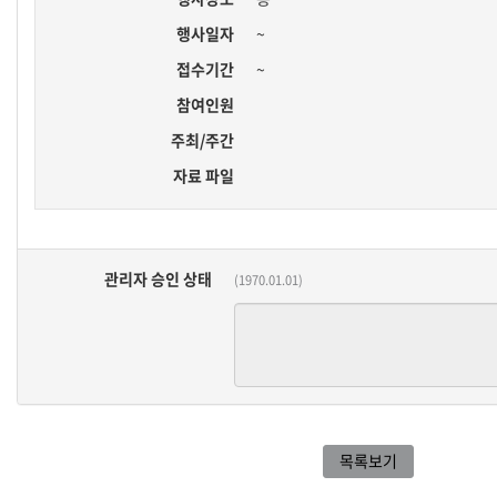
행사일자
~
접수기간
~
참여인원
주최/주간
자료 파일
관리자 승인 상태
(1970.01.01)
목록보기