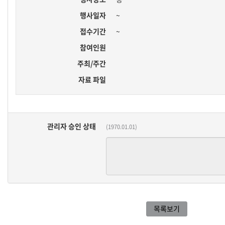
행사일자
~
접수기간
~
참여인원
주최/주간
자료 파일
관리자 승인 상태
(1970.01.01)
목록보기