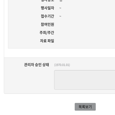
행사일자
~
접수기간
~
참여인원
주최/주간
자료 파일
관리자 승인 상태
(1970.01.01)
목록보기