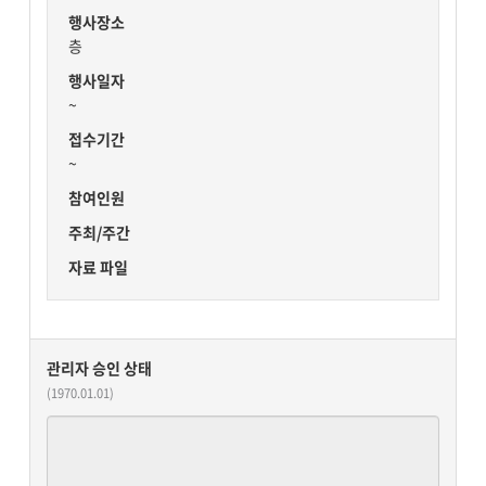
행사장소
층
행사일자
~
접수기간
~
참여인원
주최/주간
자료 파일
관리자 승인 상태
(1970.01.01)