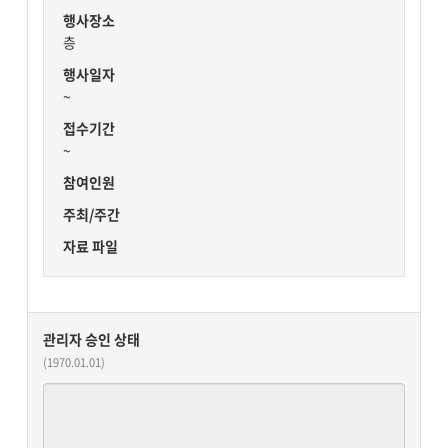
행사장소
층
행사일자
~
접수기간
~
참여인원
주최/주간
자료 파일
관리자 승인 상태
(1970.01.01)