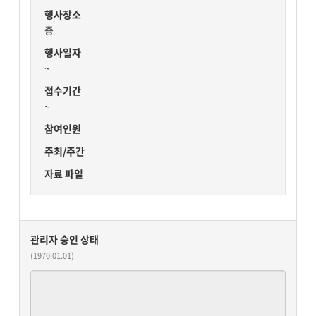
행사장소
층
행사일자
~
접수기간
~
참여인원
주최/주간
자료 파일
관리자 승인 상태
(1970.01.01)