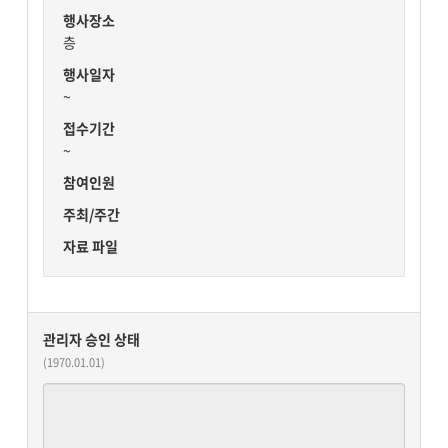
행사장소
층
행사일자
~
접수기간
~
참여인원
주최/주간
자료 파일
관리자 승인 상태
(1970.01.01)