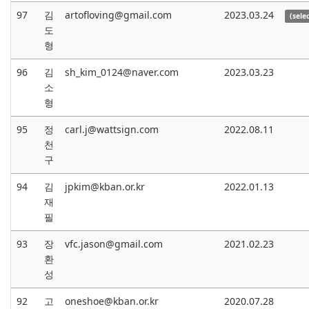
97
김
artofloving@gmail.com
2023.03.24
(sele
도
형
96
김
sh_kim_0124@naver.com
2023.03.23
소
형
95
정
carl.j@wattsign.com
2022.08.11
천
구
94
김
jpkim@kban.or.kr
2022.01.13
재
필
93
장
vfc.jason@gmail.com
2021.02.23
환
성
92
고
oneshoe@kban.or.kr
2020.07.28