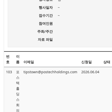
행사일자
~
접수기간
~
참여인원
주최/주간
자료 파일
번
이
호
름
이메일
신청일
상태
103
포
tipstown@postechholdings.com
2026.06.04
스
텍
홀
딩
스
회
의