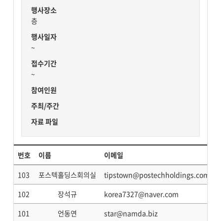
행사장소
층
행사일자
~
접수기간
~
참여인원
주최/주간
자료 파일
번호
이름
이메일
103
포스텍홀딩스회의실
tipstown@postechholdings.com
102
장석규
korea7327@naver.com
101
언동연
star@namda.biz