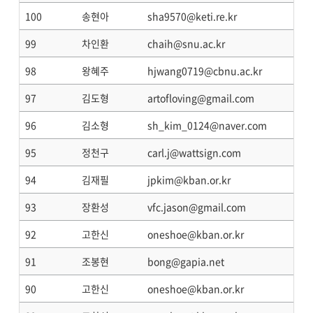
100
송현아
sha9570@keti.re.kr
99
차인환
chaih@snu.ac.kr
98
왕혜주
hjwang0719@cbnu.ac.kr
97
김도형
artofloving@gmail.com
96
김소형
sh_kim_0124@naver.com
95
정천구
carl.j@wattsign.com
94
김재필
jpkim@kban.or.kr
93
장환성
vfc.jason@gmail.com
92
고한신
oneshoe@kban.or.kr
91
조봉현
bong@gapia.net
90
고한신
oneshoe@kban.or.kr