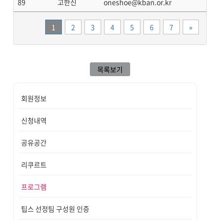
89
고한신
oneshoe@kban.or.kr
끝
1
2
3
4
5
6
7
»
목록보기
회원정보
신청내역
공유공간
리쿠르트
프로그램
팁스 선정팀 구성원 인증