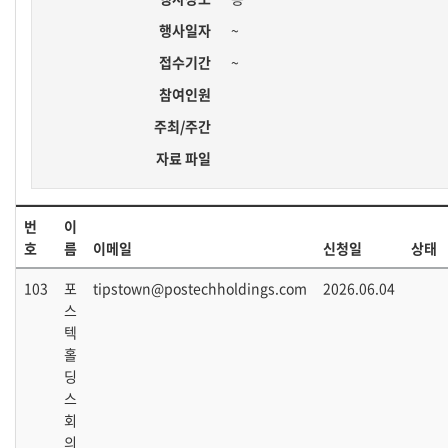
행사일자
~
접수기간
~
참여인원
주최/주간
자료 파일
번
이
호
름
이메일
신청일
상태
103
포
tipstown@postechholdings.com
2026.06.04
스
텍
홀
딩
스
회
의