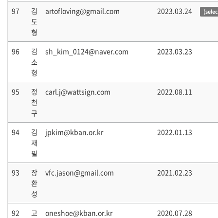
97
김
artofloving@gmail.com
2023.03.24
(sele
도
형
96
김
sh_kim_0124@naver.com
2023.03.23
소
형
95
정
carl.j@wattsign.com
2022.08.11
천
구
94
김
jpkim@kban.or.kr
2022.01.13
재
필
93
장
vfc.jason@gmail.com
2021.02.23
환
성
92
고
oneshoe@kban.or.kr
2020.07.28