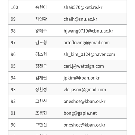
100
송현아
sha9570@keti.re.kr
99
차인환
chaih@snu.ac.kr
98
왕혜주
hjwang0719@cbnu.ac.kr
97
김도형
artofloving@gmail.com
96
김소형
sh_kim_0124@naver.com
95
정천구
carl.j@wattsign.com
94
김재필
jpkim@kban.or.kr
93
장환성
vfc.jason@gmail.com
92
고한신
oneshoe@kban.or.kr
91
조봉현
bong@gapia.net
90
고한신
oneshoe@kban.or.kr