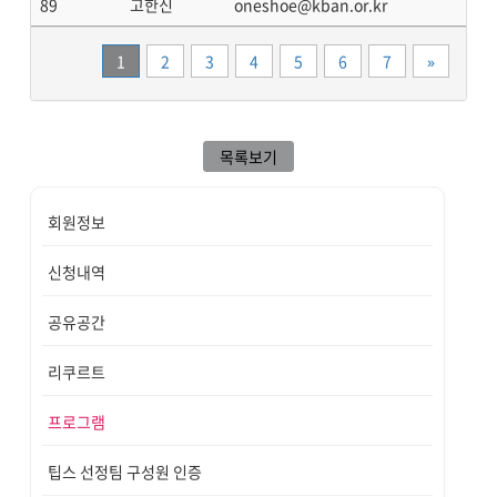
89
고한신
oneshoe@kban.or.kr
끝
1
2
3
4
5
6
7
»
목록보기
회원정보
신청내역
공유공간
리쿠르트
프로그램
팁스 선정팀 구성원 인증