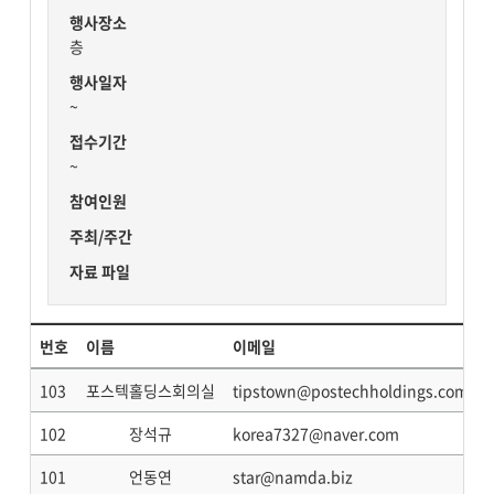
행사장소
층
행사일자
~
접수기간
~
참여인원
주최/주간
자료 파일
번호
이름
이메일
103
포스텍홀딩스회의실
tipstown@postechholdings.com
102
장석규
korea7327@naver.com
101
언동연
star@namda.biz