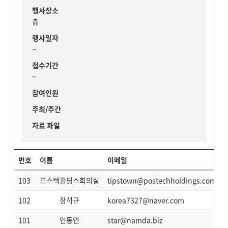
행사장소
층
행사일자
~
접수기간
~
참여인원
주최/주간
자료 파일
번호
이름
이메일
103
포스텍홀딩스회의실
tipstown@postechholdings.com
102
장석규
korea7327@naver.com
101
언동연
star@namda.biz