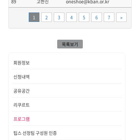
89
고한신
oneshoe@kban.or.kr
끝
1
2
3
4
5
6
7
»
목록보기
회원정보
신청내역
공유공간
리쿠르트
프로그램
팁스 선정팀 구성원 인증