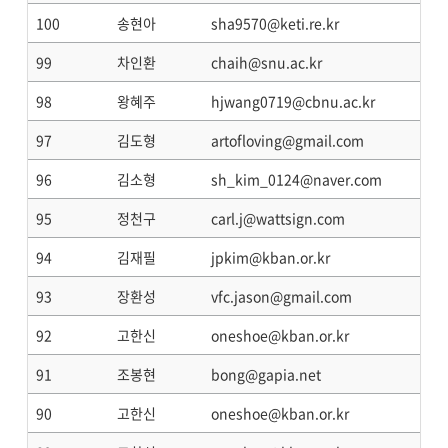
100
송현아
sha9570@keti.re.kr
99
차인환
chaih@snu.ac.kr
98
왕혜주
hjwang0719@cbnu.ac.kr
97
김도형
artofloving@gmail.com
96
김소형
sh_kim_0124@naver.com
95
정천구
carl.j@wattsign.com
94
김재필
jpkim@kban.or.kr
93
장환성
vfc.jason@gmail.com
92
고한신
oneshoe@kban.or.kr
91
조봉현
bong@gapia.net
90
고한신
oneshoe@kban.or.kr