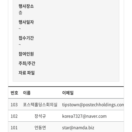
행사장소
층
행사일자
~
접수기간
~
참여인원
주최/주간
자료 파일
번호
이름
이메일
103
포스텍홀딩스회의실
tipstown@postechholdings.com
102
장석규
korea7327@naver.com
101
언동연
star@namda.biz