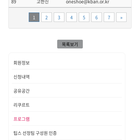
89
고한신
oneshoe@kban.or.kr
끝
1
2
3
4
5
6
7
»
목록보기
회원정보
신청내역
공유공간
리쿠르트
프로그램
팁스 선정팀 구성원 인증