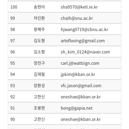
100
송현아
sha9570@keti.re.kr
99
차인환
chaih@snu.ac.kr
98
왕혜주
hjwang0719@cbnu.ac.kr
97
김도형
artofloving@gmail.com
96
김소형
sh_kim_0124@naver.com
95
정천구
carl.j@wattsign.com
94
김재필
jpkim@kban.or.kr
93
장환성
vfc.jason@gmail.com
92
고한신
oneshoe@kban.or.kr
91
조봉현
bong@gapia.net
90
고한신
oneshoe@kban.or.kr