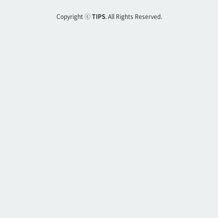
Copyright ⓒ
TIPS
. All Rights Reserved.