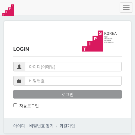
Togg
navi
LOGIN
아
이
디
비
(이
밀
메
번
로그인
일)
호
자동로그인
아이디
·
비밀번호 찾기
회원가입