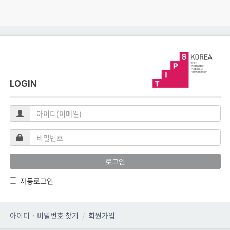
LOGIN
아
이
디
비
(이
밀
메
번
로그인
일)
호
자동로그인
아이디
·
비밀번호 찾기
회원가입