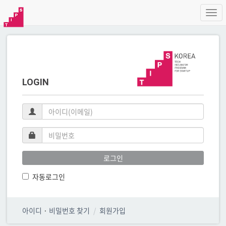
Togg
navi
LOGIN
아
이
디
비
(이
밀
메
번
로그인
일)
호
자동로그인
아이디
·
비밀번호 찾기
회원가입