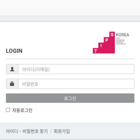
LOGIN
아
이
디
비
(이
밀
메
번
로그인
일)
호
자동로그인
아이디
·
비밀번호 찾기
회원가입