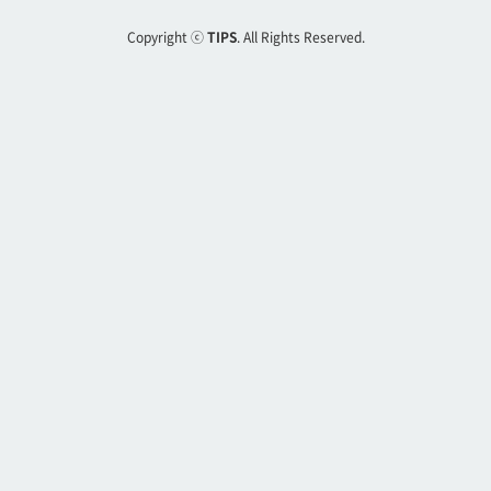
Copyright ⓒ
TIPS
. All Rights Reserved.