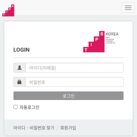
Togg
navi
LOGIN
아
이
디
비
(이
밀
메
번
로그인
일)
호
자동로그인
아이디
·
비밀번호 찾기
회원가입