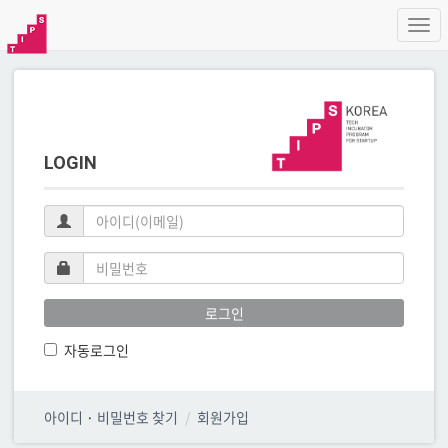
Togg
navi
LOGIN
아
이
디
비
(이
밀
메
번
로그인
일)
호
자동로그인
아이디
·
비밀번호 찾기
회원가입