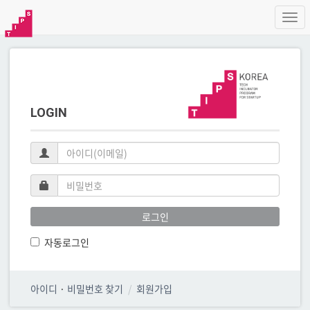
Togg
navi
LOGIN
아
이
디
비
(이
밀
메
번
로그인
일)
호
자동로그인
아이디
·
비밀번호 찾기
회원가입