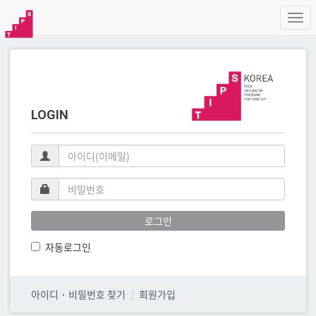
Togg
navi
LOGIN
아
이
디
비
(이
밀
메
번
로그인
일)
호
자동로그인
아이디
·
비밀번호 찾기
회원가입