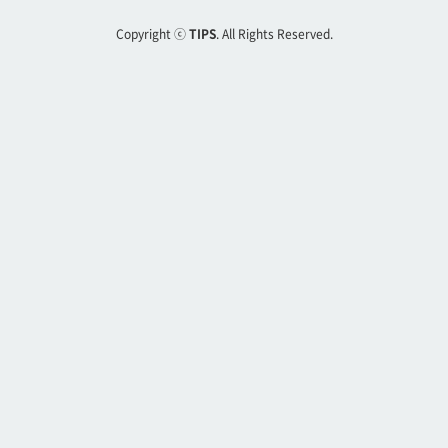
Copyright ⓒ
TIPS
. All Rights Reserved.