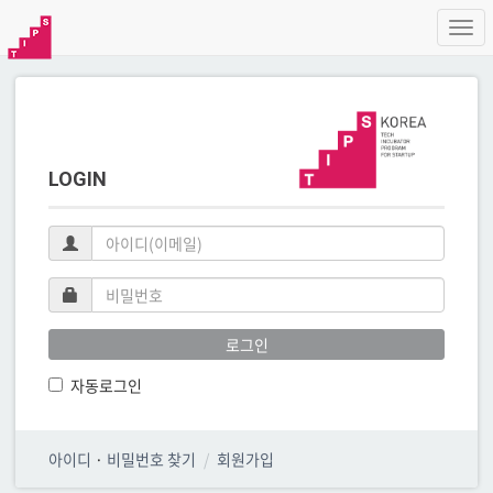
Togg
navi
LOGIN
아
이
디
비
(이
밀
메
번
로그인
일)
호
자동로그인
아이디
·
비밀번호 찾기
회원가입