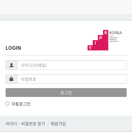
LOGIN
아
이
디
비
(이
밀
메
번
로그인
일)
호
자동로그인
아이디
·
비밀번호 찾기
회원가입