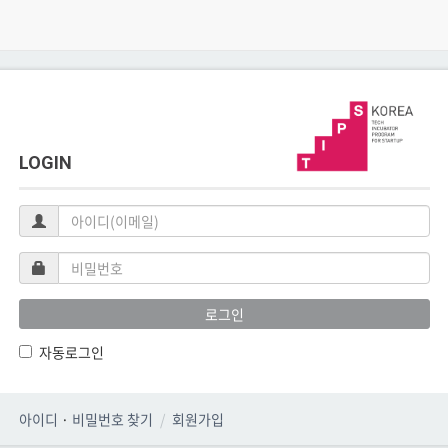
LOGIN
아
이
디
비
(이
밀
메
번
로그인
일)
호
자동로그인
아이디
·
비밀번호 찾기
회원가입