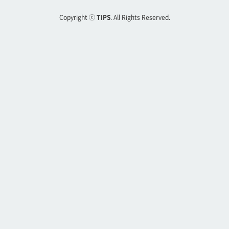
Copyright ⓒ
TIPS
. All Rights Reserved.